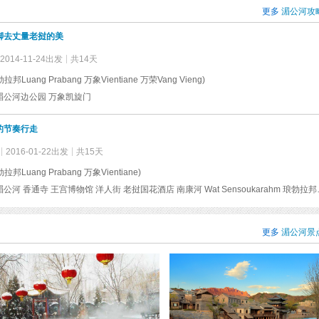
流，全河最大的险水孔瀑布就在此段。金边以下到河口为三角洲河段，长
更多
湄公河攻
332千米。湄公河在金边附近接纳洞里萨河后分成前江与后江，前后江进
脚去丈量老挝的美
越南，再分成6支，经9个河口入海，故其入海河段又名九龙江。三角洲
海拔不足2米，面积4.4万平方千米，地势低平，水网密集，土壤肥沃。
2014-11-24出发
共14天
南亚重要的的稻米产区之一。
邦Luang Prabang 万象Vientiane 万荣Vang Vieng)
湄公河边公园 万象凯旋门
的节奏行走
2016-01-22出发
共15天
邦Luang Prabang 万象Vientiane)
浦西山 湄公河 香通寺 王宫博物馆 洋人街 老挝国花酒店 南康河 Wat S
更多
湄公河景