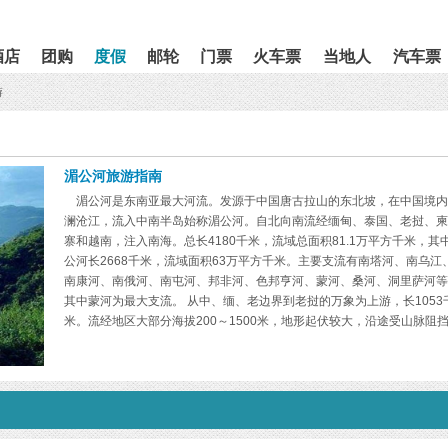
酒店
团购
度假
邮轮
门票
火车票
当地人
汽车票
游
湄公河旅游指南
湄公河是东南亚最大河流。发源于中国唐古拉山的东北坡，在中国境内
澜沧江，流入中南半岛始称湄公河。自北向南流经缅甸、泰国、老挝、柬
寨和越南，注入南海。总长4180千米，流域总面积81.1万平方千米，其
公河长2668千米，流域面积63万平方千米。主要支流有南塔河、南乌江
南康河、南俄河、南屯河、邦非河、色邦亨河、蒙河、桑河、洞里萨河等
其中蒙河为最大支流。 从中、缅、老边界到老挝的万象为上游，长1053
米。流经地区大部分海拔200～1500米，地形起伏较大，沿途受山脉阻
河道几经弯曲，河谷宽窄反复交替，河床坡降较陡，多急流和浅滩。万象
巴色为中游段，长724千米。流经呵叻高原和富良山脉的山脚丘陵，大部
地区海拔100～200米，地形起伏不大。其中上段河谷宽广，水流平静。
湾拿吉至巴色，河床坡降较陡，多岩礁、浅滩和急流。巴色到柬埔寨的金
为下游，长559千米。流经地区为平坦而略为起伏的准平原，海拔不到10
米，河床宽阔，多汊流，但部分河段有小丘紧束或横亘河中，构成险滩、