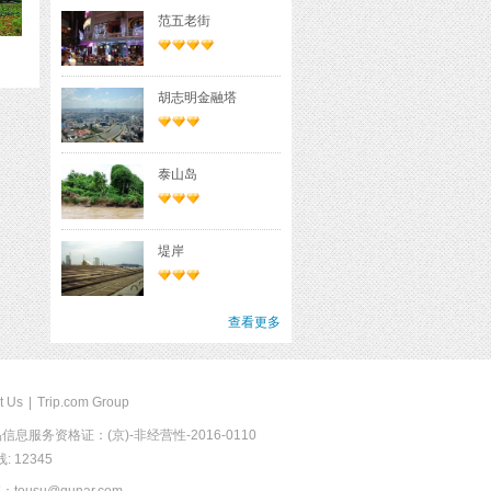
范五老街
胡志明金融塔
泰山岛
堤岸
查看更多
t Us
|
Trip.com Group
息服务资格证：(京)-非经营性-2016-0110
 12345