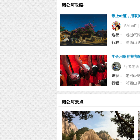
览
湄公河攻略
信
息
带上帐篷，用双
SMaoE
途径：
老挝(琅勃拉
行程：
浦西山 
学会用琅勃拉邦
行者老唐
途径：
老挝(琅勃拉
行程：
湄公河景点