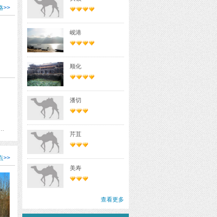
略
>>
入
平均
岘港
为东
顺化
潘切
ensoukarahm 琅勃拉邦夜市 凯山·丰威汉纪念馆 琅勃拉邦 琅勃拉邦早市 白雪瀑布 阿努王塑像 老挝国家文化宫 万象凯旋门 塔銮 西蒙寺 That Chomsi寺 首木宫寺 Souphanouvong University
芹苴
点
>>
美寿
查看更多