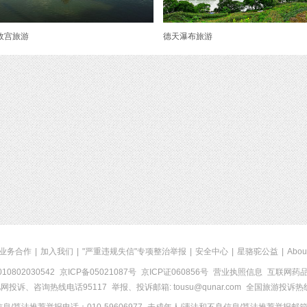
故宫旅游
德天瀑布旅游
业务合作
|
加入我们
|
"严重违规失信"专项整治举报
|
安全中心
|
星骆驼公益
|
Abou
0802030542
京ICP备05021087号
京ICP证060856号
营业执照信息
互联网药品信
网投诉、咨询热线电话95117
举报、投诉邮箱: tousu@qunar.com
全国旅游投诉热线: