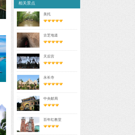
相关景点
美托
古芝地道
天后宫
永长寺
中央邮局
百年红教堂