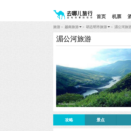
请
提
提
按
示:
示:
shift+enter
您
您
首页
机票
进
已
已
入
进
离
旅游
越南旅游
胡志明市旅游
湄公河旅
>
>
>
去
入
开
哪
网
网
湄公河旅游
网
站
站
智
导
导
能
航
航
导
区,
区
盲
本
语
区
音
域
引
含
导
有
模
6
式
个
模
块,
按
下
Tab
攻略
景点
键
浏