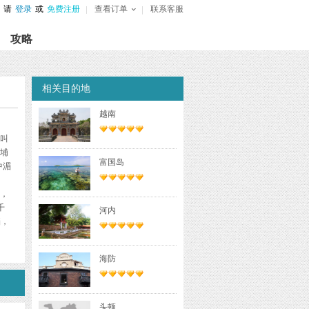
请
登录
或
免费注册
查看订单
联系客服
攻略
相关目的地
越南
叫
埔
富国岛
中湄
、
，
千
河内
挡，
到
分
海防
沙
边
0
急
头顿